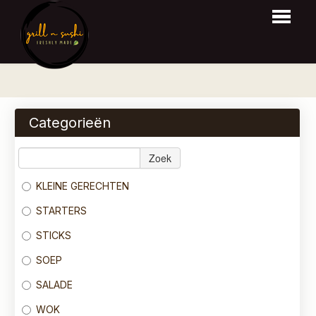
HOME
BESTELLEN
Categorieën
MENU
Zoek
RESERVEER
KLEINE GERECHTEN
LOGIN
STARTERS
CONTACT
STICKS
SOEP
SALADE
WOK