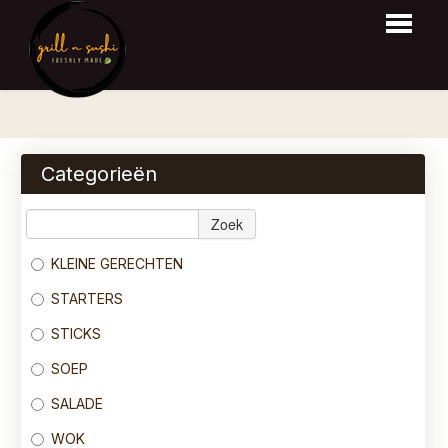
HOME
BESTELLEN
Categorieën
MENU
Zoek
RESERVEER
KLEINE GERECHTEN
LOGIN
STARTERS
CONTACT
STICKS
SOEP
SALADE
WOK