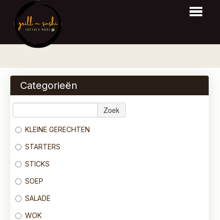
HOME
BESTELLEN
Categorieën
MENU
Zoek
RESERVEER
KLEINE GERECHTEN
LOGIN
STARTERS
CONTACT
STICKS
SOEP
SALADE
WOK